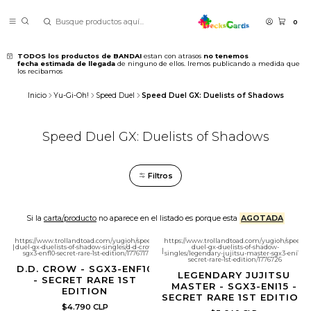
0
TODOS los productos de BANDAI
estan con atrasos
no tenemos
fecha estimada de llegada
de ninguno de ellos. Iremos publicando a medida que
los recibamos
Inicio
Yu-Gi-Oh!
Speed Duel
Speed Duel GX: Duelists of Shadows
Speed Duel GX: Duelists of Shadows
Filtros
Si la
carta/producto
no aparece en el listado es porque esta
AGOTADA
https://www.trollandtoad.com/yugioh/speed-
https://www.trollandtoad.com/yugioh/speed-
|
duel-gx-duelists-of-shadow-singles/d-d-crow-
duel-gx-duelists-of-shadow-
Speed Duel
|
sgx3-enf10-secret-rare-1st-edition/1776717
singles/legendary-jujitsu-master-sgx3-eni15-
secret-rare-1st-edition/1776726
D.D. CROW - SGX3-ENF10
LEGENDARY JUJITSU
- SECRET RARE 1ST
MASTER - SGX3-ENI15 -
EDITION
SECRET RARE 1ST EDITION
$4.790 CLP