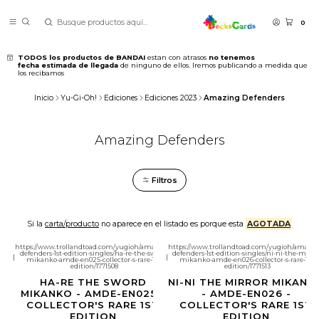
0
TODOS los productos de BANDAI
estan con atrasos
no tenemos
fecha estimada de llegada
de ninguno de ellos. Iremos publicando a medida que
los recibamos
Inicio
Yu-Gi-Oh!
Ediciones
Ediciones 2023
Amazing Defenders
Amazing Defenders
Filtros
Si la
carta/producto
no aparece en el listado es porque esta
AGOTADA
https://www.trollandtoad.com/yugioh/amazing-
https://www.trollandtoad.com/yugioh/amazin
defenders-1st-edition-singles/ha-re-the-sword-
defenders-1st-edition-singles/ni-ni-the-mirro
|
|
mikanko-amde-en025-collector-s-rare-1st-
mikanko-amde-en026-collector-s-rare-1st-
edition/1771508
edition/1771513
HA-RE THE SWORD
NI-NI THE MIRROR MIKANK
MIKANKO - AMDE-EN025 -
- AMDE-EN026 -
COLLECTOR'S RARE 1ST
COLLECTOR'S RARE 1ST
EDITION
EDITION