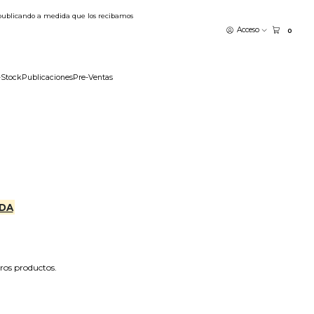
publicando a medida que los recibamos
Acceso
0
-Stock
Publicaciones
Pre-Ventas
DA
tros productos.