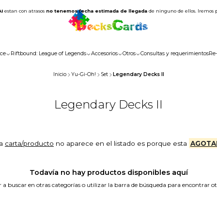
AI
estan con atrasos
no tenemos fecha estimada de llegada
de ninguno de ellos. Iremos 
ce
Riftbound: League of Legends
Accesorios
Otros
Consultas y requerimientos
Re
Inicio
Yu-Gi-Oh!
Set
Legendary Decks II
Legendary Decks II
la
carta/producto
no aparece en el listado es porque esta
AGOTA
Todavía no hay productos disponibles aquí
a buscar en otras categorías o utilizar la barra de búsqueda para encontrar o