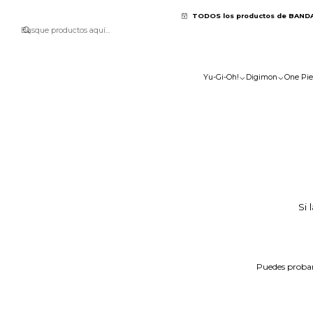
TODOS los productos de BAND
Yu-Gi-Oh!
Digimon
One Pie
Si 
Puedes probar 