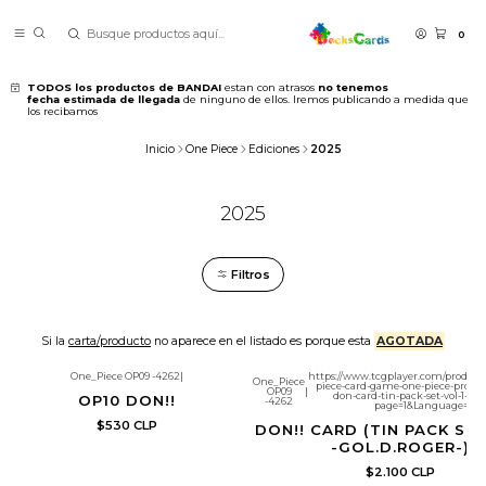
0
TODOS los productos de BANDAI
estan con atrasos
no tenemos
fecha estimada de llegada
de ninguno de ellos. Iremos publicando a medida que
los recibamos
Inicio
One Piece
Ediciones
2025
2025
Filtros
Si la
carta/producto
no aparece en el listado es porque esta
AGOTADA
One_Piece OP09 -4262
|
https://www.tcgplayer.com/product
One_Piece
piece-card-game-one-piece-promo
Re-Stock
OP09
|
don-card-tin-pack-set-vol-1-go
OP10 DON!!
-4262
page=1&Language=all
$530 CLP
DON!! CARD (TIN PACK SET
-GOL.D.ROGER-)
$2.100 CLP