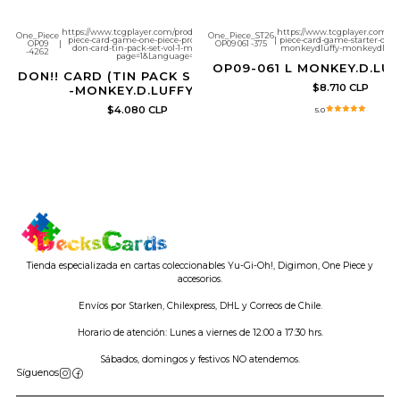
https://www.tcgplayer.com/product/624674/one-
https://www.tcgplayer.com/pr
One_Piece
One_Piece_ST26
piece-card-game-one-piece-promotion-cards-
|
piece-card-game-starter-deck
OP09
|
OP09 061 -375
don-card-tin-pack-set-vol-1-monkeydluffy?
monkeydluffy-monkeydluffy-
-4262
page=1&Language=all
OP09-061 L MONKEY.D.LUF
DON!! CARD (TIN PACK SET VOL. 1
$8.710 CLP
-MONKEY.D.LUFFY-)
$4.080 CLP
5.0
Tienda especializada en cartas coleccionables Yu-Gi-Oh!, Digimon, One Piece y
accesorios.
Envíos por Starken, Chilexpress, DHL y Correos de Chile.
Horario de atención: Lunes a viernes de 12:00 a 17:30 hrs.
Sábados, domingos y festivos NO atendemos.
Síguenos