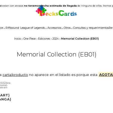
AI
estan con atrasos
no tenemos fecha estimada de llegada
de ninguno de ellos. Iremos 
ce
Riftbound: League of Legends
Accesorios
Otros
Consultas y requerimientos
Re
Inicio
One Piece
Ediciones
2024
Memorial Collection (EB01)
Memorial Collection (EB01)
la
carta/producto
no aparece en el listado es porque esta
AGOTA
4532/one-
orial-
te-art-
 ART)
ANGA)