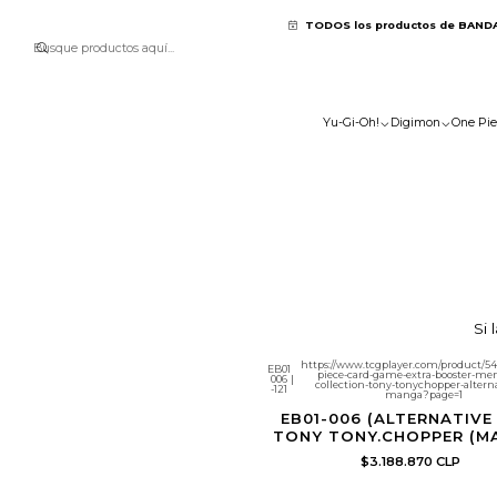
TODOS los productos de BAND
Yu-Gi-Oh!
Digimon
One Pie
Si 
https://www.tcgplayer.com/product/54
EB01
piece-card-game-extra-booster-mem
006
|
collection-tony-tonychopper-alterna
-121
manga?page=1
EB01-006 (ALTERNATIVE
TONY TONY.CHOPPER (M
$3.188.870 CLP