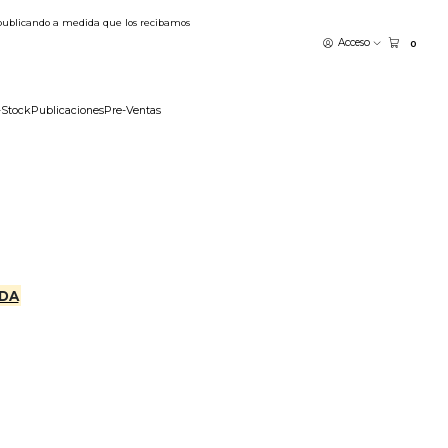
publicando a medida que los recibamos
Acceso
0
-Stock
Publicaciones
Pre-Ventas
DA