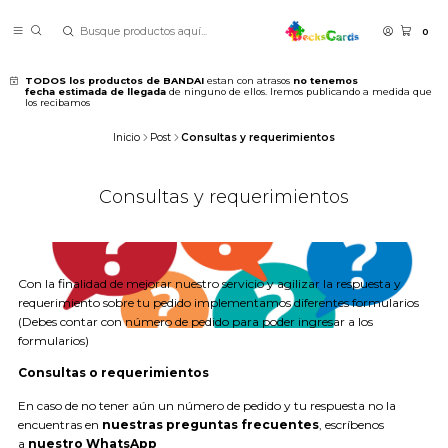
0
TODOS los productos de BANDAI
estan con atrasos
no tenemos
fecha estimada de llegada
de ninguno de ellos. Iremos publicando a medida que
los recibamos
Inicio
Post
Consultas y requerimientos
Consultas y requerimientos
Con la finalidad de mejorar nuestro servicio y agilizar la respuesta y
requerimiento sobre tu pedido implementamos diferentes formularios
(Debes contar con número de pedido para poder ingresar a los
formularios)
Consultas o requerimientos
En caso de no tener aún un número de pedido y tu respuesta no la
encuentras en
nuestras preguntas frecuentes
, escríbenos
a
nuestro WhatsApp