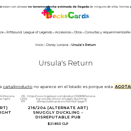
AI
estan con atrasos
no tenemos fecha estimada de llegada
de ninguno de ellos. Iremos 
ce
Riftbound: League of Legends
Accesorios
Otros
Consultas y requerimientos
Re
Inicio
Disney Lorcana
Ursula's Return
Ursula's Return
la
carta/producto
no aparece en el listado es porque esta
AGOTA
943/lorcana-
216
https://www.tcgplayer.com/product/550838/lorcana-
e-right-
L204
|
tcg-ursulas-return-snuggly-duckling-
871
disreputable-pub-enchanted?page=1
RT)
216/204 (ALTERNATE ART)
RIGHT
SNUGGLY DUCKLING -
DISREPUTABLE PUB
$21.850 CLP