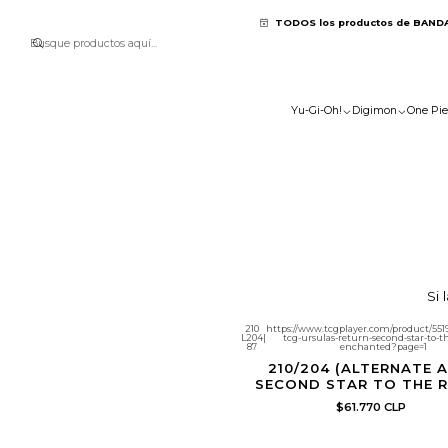
TODOS los productos de BAND
Yu-Gi-Oh!
Digimon
One Pie
Si 
210
https://www.tcgplayer.com/product/551
L204
|
tcg-ursulas-return-second-star-to-th
87
enchanted?page=1
210/204 (ALTERNATE A
SECOND STAR TO THE 
$61.770 CLP