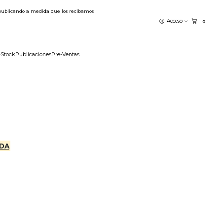
publicando a medida que los recibamos
Acceso
0
-Stock
Publicaciones
Pre-Ventas
DA