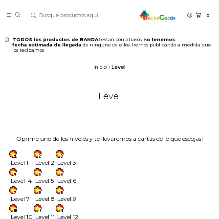
0
TODOS los productos de BANDAI
estan con atrasos
no tenemos
fecha estimada de llegada
de ninguno de ellos. Iremos publicando a medida que
los recibamos
Inicio
Level
Level
Oprime uno de los niveles y te llevaremos a cartas de lo que escojas!
Level 1
Level 2
Level 3
Level 4
Level 5
Level 6
Level 7
Level 8
Level 9
Level 10
Level 11
Level 12