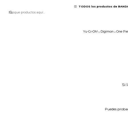
TODOS los productos de BAND
Yu-Gi-Oh!
Digimon
One Pie
Si 
Puedes probar 