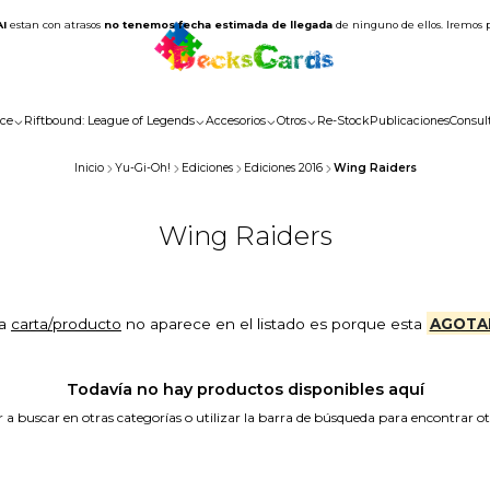
AI
estan con atrasos
no tenemos fecha estimada de llegada
de ninguno de ellos. Iremos 
ce
Riftbound: League of Legends
Accesorios
Otros
Re-Stock
Publicaciones
Consul
Inicio
Yu-Gi-Oh!
Ediciones
Ediciones 2016
Wing Raiders
Wing Raiders
la
carta/producto
no aparece en el listado es porque esta
AGOTA
Todavía no hay productos disponibles aquí
a buscar en otras categorías o utilizar la barra de búsqueda para encontrar o