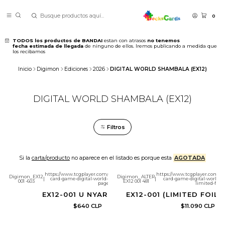
0
TODOS los productos de BANDAI
estan con atrasos
no tenemos
fecha estimada de llegada
de ninguno de ellos. Iremos publicando a medida que
los recibamos
Inicio
Digimon
Ediciones
2026
DIGITAL WORLD SHAMBALA (EX12)
DIGITAL WORLD SHAMBALA (EX12)
Filtros
Si la
carta/producto
no aparece en el listado es porque esta
AGOTADA
https://www.tcgplayer.com/product/696104/digimon-
https://www.tcgplayer.com/p
Digimon_EX12
Digimon_ALTER
|
card-game-digital-world-shambala-nyaromon?
|
card-game-digital-world-
Producto con límite de copias por
Producto con límite de copias por
001 -603
EX12 001 481
page=1
limited-foil
cliente
cliente
EX12-001 U NYAROMON
EX12-001 (LIMITED FOIL
$640 CLP
$11.090 CLP