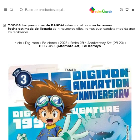
0
TODOS los productos de BANDAI
estan con atrasos
no tenemos
fecha estimada de llegada
de ninguno de ellos. Iremos publicando a medida que
los recibamos
Inicio
Digimon
Ediciones
2025
Series 25th Anniversary Set (PB-20)
BT12-095 (Alternate Art) Tai Kamiya