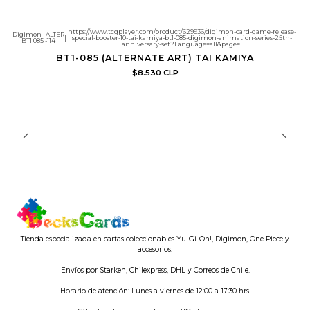
https://www.tcgplayer.com/product/629936/digimon-card-game-release-
Digimon_ALTER
|
special-booster-10-tai-kamiya-bt1-085-digimon-animation-series-25th-
BT1 085 -114
anniversary-set?Language=all&page=1
BT1-085 (ALTERNATE ART) TAI KAMIYA
$8.530 CLP
Tienda especializada en cartas coleccionables Yu-Gi-Oh!, Digimon, One Piece y
accesorios.
Envíos por Starken, Chilexpress, DHL y Correos de Chile.
Horario de atención: Lunes a viernes de 12:00 a 17:30 hrs.