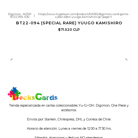
Digimon_ALTER
https://www.tcgplayer.com/product/641302/digimon-card-game-
|
BT22 094 -630
cyber-eden-yuugo-kamishiro-sp?page=1
BT22-094 (SPECIAL RARE) YUUGO KAMISHIRO
$71.520 CLP
Tienda especializada en cartas coleccionables Yu-Gi-Oh!, Digimon, One Piece y
accesorios.
Envíos por Starken, Chilexpress, DHL y Correos de Chile.
Horario de atención: Lunes a viernes de 12:00 a 17:30 hrs.
Sábados, domingos y festivos NO atendemos.