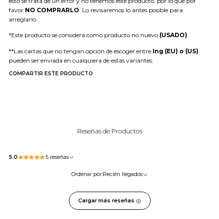
esto se trata de un error y no tenemos este producto, por lo que por
favor
NO COMPRARLO
. Lo revisaremos lo antes posible para
arreglarlo.
*Este producto se considera como producto no nuevo
(USADO)
.
**Las cartas que no tengan opción de escoger entre
Ing (EU) o (US)
pueden ser enviada en cualquiera de estas variantes.
COMPARTIR ESTE PRODUCTO
Reseñas de Productos
5.0
5 reseñas
Ordenar por:
Recién llegados
Cargar más reseñas