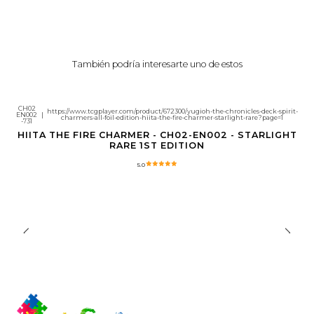
También podría interesarte uno de estos
CH02
https://www.tcgplayer.com/product/672300/yugioh-the-chronicles-deck-spirit-
EN002
|
Agotado
charmers-all-foil-edition-hiita-the-fire-charmer-starlight-rare?page=1
-731
HIITA THE FIRE CHARMER - CH02-EN002 - STARLIGHT
RARE 1ST EDITION
5.0