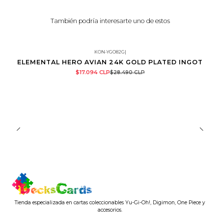
También podría interesarte uno de estos
KON-YGO82G
|
ELEMENTAL HERO AVIAN 24K GOLD PLATED INGOT
-40%
$17.094 CLP
$28.490 CLP
Tienda especializada en cartas coleccionables Yu-Gi-Oh!, Digimon, One Piece y
accesorios.