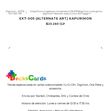
Digimon_ALTER
https://www.tcgplayer.com/product/564915/digimon-card-game-
|
EX7 005 -991
digimon-liberator-kapurimon-foil?page=1
EX7-005 (ALTERNATE ART) KAPURIMON
$20.260 CLP
Tienda especializada en cartas coleccionables Yu-Gi-Oh!, Digimon, One Piece y
accesorios.
Envíos por Starken, Chilexpress, DHL y Correos de Chile.
Horario de atención: Lunes a viernes de 12:00 a 17:30 hrs.
Sábados, domingos y festivos NO atendemos.