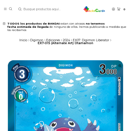
0
TODOS los productos de BANDAI
estan con atrasos
no tenemos
fecha estimada de llegada
de ninguno de ellos. Iremos publicando a medida que
los recibamos
Inicio
Digimon
Ediciones
2024
EX07: Digimon Liberator
EX7-015 (Alternate Art) Otamamon