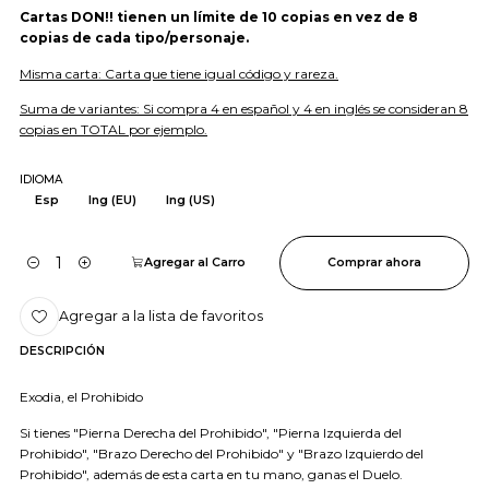
Cartas DON!! tienen un límite de 10 copias en vez de 8
copias de cada tipo/personaje.
Misma carta: Carta que tiene igual código y rareza.
Suma de variantes: Si compra 4 en español y 4 en inglés se consideran 8
copias en TOTAL por ejemplo.
IDIOMA
Esp
Ing (EU)
Ing (US)
Agregar al Carro
Comprar ahora
Cantidad
Agregar a la lista de favoritos
DESCRIPCIÓN
Exodia, el Prohibido
Si tienes "Pierna Derecha del Prohibido", "Pierna Izquierda del
Prohibido", "Brazo Derecho del Prohibido" y "Brazo Izquierdo del
Prohibido", además de esta carta en tu mano, ganas el Duelo.