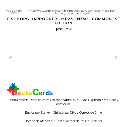
MP25 EN350
https://www.tcgplayer.com/product/651749/yugioh-2025-mega-pack-
|
-598
fishborg-harpooner?page=1
FISHBORG HARPOONER - MP25-EN350 - COMMON 1ST
EDITION
$200 CLP
Tienda especializada en cartas coleccionables Yu-Gi-Oh!, Digimon, One Piece y
accesorios.
Envíos por Starken, Chilexpress, DHL y Correos de Chile.
Horario de atención: Lunes a viernes de 12:00 a 17:30 hrs.