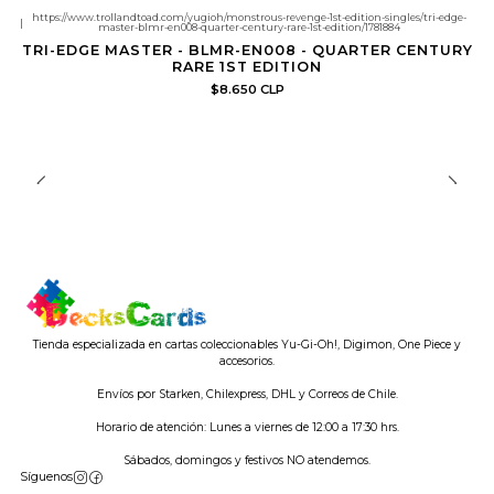
https://www.trollandtoad.com/yugioh/monstrous-revenge-1st-edition-singles/tri-edge-
|
master-blmr-en008-quarter-century-rare-1st-edition/1781884
TRI-EDGE MASTER - BLMR-EN008 - QUARTER CENTURY
RARE 1ST EDITION
$8.650 CLP
Tienda especializada en cartas coleccionables Yu-Gi-Oh!, Digimon, One Piece y
accesorios.
Envíos por Starken, Chilexpress, DHL y Correos de Chile.
Horario de atención: Lunes a viernes de 12:00 a 17:30 hrs.
Sábados, domingos y festivos NO atendemos.
Síguenos