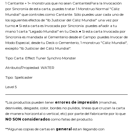
1 Cantante + 1+ monstruos que no sean CantantesPara la Invocación
por Sincronía de esta carta, puedes tratar 1 Monstruo Normal "Cáliz
Mundial" que controles como Cantante. Sólo puedes usar cada uno de
los siguientes efectos de "Ib Justiciar del Cáliz Mundial" una vez por
turno.● Si esta carta es Invocada por Sincronía: puedes añadir a tu
mano 1 carta "Legado Mundial" en tu Deck.● Si esta carta Invocada por
Sincronía es mandada al Cementerio desde el Campo: puedes Invocar de
Modo Especial, desde tu Deck o Cementerio, 1 monstruo "Cáliz Mundial",
excepto "Ib Justiciar del Cáliz Mundial".
Tipo Carta: Effect Tuner Synchro Monster
Atributo/Propiedad: WATER
Tipo: Spellcaster
Level 5
*Los productos pueden tener
errores de impresión
(manchas,
desniveles, desgaste, color, bordes no pulidos, líneas que cruzan la carta
de manera horizontal o vertical, etc) por parte del fabricante por lo que
NO SON considerados
como fallas del producto.
**Algunas copias de cartas en
general
estan llegando con