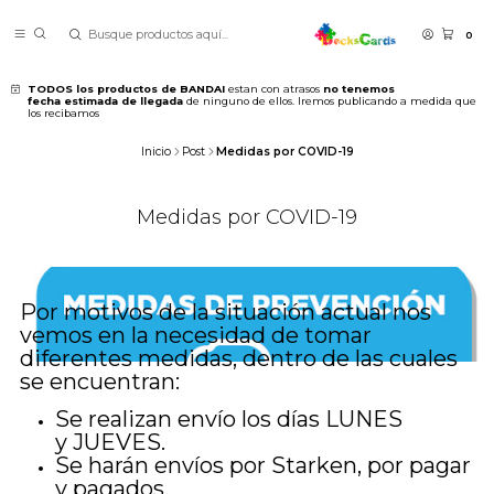
0
TODOS los productos de BANDAI
estan con atrasos
no tenemos
fecha estimada de llegada
de ninguno de ellos. Iremos publicando a medida que
los recibamos
Inicio
Post
Medidas por COVID-19
Medidas por COVID-19
Por motivos de la situación actual nos
vemos en la necesidad de tomar
diferentes medidas, dentro de las cuales
se encuentran:
Se realizan envío los días LUNES
y JUEVES.
Se harán envíos por Starken, por pagar
y pagados.