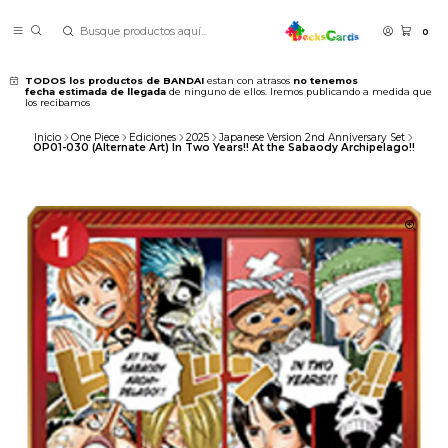
0
TODOS los productos de BANDAI
estan con atrasos
no tenemos
fecha estimada de llegada
de ninguno de ellos. Iremos publicando a medida que
los recibamos
Inicio
One Piece
Ediciones
2025
Japanese Version 2nd Anniversary Set
OP01-030 (Alternate Art) In Two Years!! At the Sabaody Archipelago!!