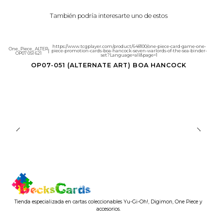
También podría interesarte uno de estos
https://www.tcgplayer.com/product/648100/one-piece-card-game-one-
One_Piece_ALTER
|
piece-promotion-cards-boa-hancock-seven-warlords-of-the-sea-binder-
Agotado
OP07 051 621
set?Language=all&page=1
OP07-051 (ALTERNATE ART) BOA HANCOCK
Tienda especializada en cartas coleccionables Yu-Gi-Oh!, Digimon, One Piece y
accesorios.