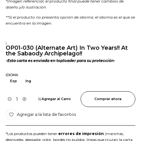
*Imagen referencial, el producto final puede tener cambios de
diseño y/o ilustración.
**Si el producto no presenta opción de idioma, el idioma es el que se
encuentra en la imagen.
|
OP01-030 (Alternate Art) In Two Years!! At
the Sabaody Archipelago!!
-Esta carta es enviada en toploader para su protección-
IDIOMA
Esp
Ing
Agregar al Carro
Comprar ahora
Cantidad
Agregar a la lista de favoritos
*Los productos pueden tener
errores de impresión
(manchas,
desniveles, desgaste, color, bordes no pulidos, líneas que cruzan la carta