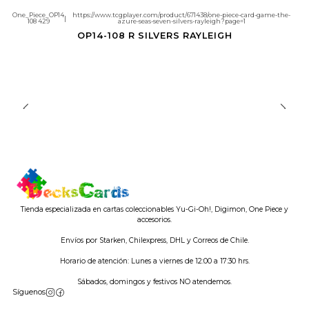
One_Piece_OP14
https://www.tcgplayer.com/product/671438/one-piece-card-game-the-
|
108 429
azure-seas-seven-silvers-rayleigh?page=1
Agotado
OP14-108 R SILVERS RAYLEIGH
Tienda especializada en cartas coleccionables Yu-Gi-Oh!, Digimon, One Piece y
accesorios.
Envíos por Starken, Chilexpress, DHL y Correos de Chile.
Horario de atención: Lunes a viernes de 12:00 a 17:30 hrs.
Sábados, domingos y festivos NO atendemos.
Síguenos