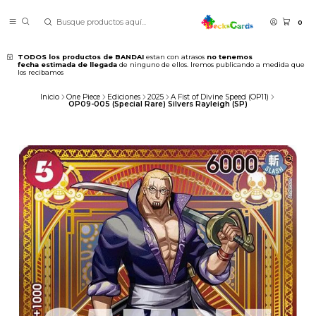
0
TODOS los productos de BANDAI
estan con atrasos
no tenemos
fecha estimada de llegada
de ninguno de ellos. Iremos publicando a medida que
los recibamos
Inicio
One Piece
Ediciones
2025
A Fist of Divine Speed (OP11)
OP09-005 (Special Rare) Silvers Rayleigh (SP)