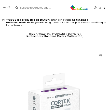
0
TODOS los productos de BANDAI
estan con atrasos
no tenemos
fecha estimada de llegada
de ninguno de ellos. Iremos publicando a medida que
los recibamos
Inicio
Accesorios
Protectores
Standard
Protectores Standard Cortex Matte (x100)