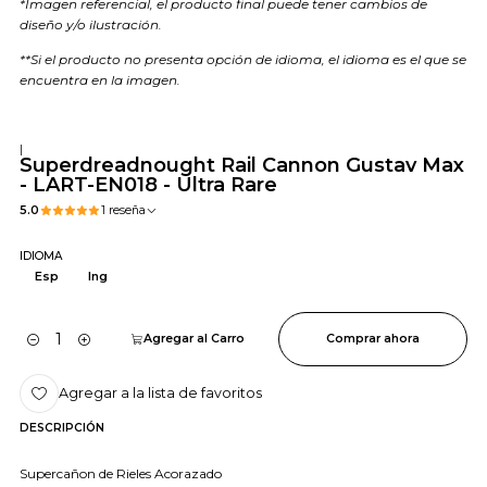
*Imagen referencial, el producto final puede tener cambios de
diseño y/o ilustración.
**Si el producto no presenta opción de idioma, el idioma es el que se
encuentra en la imagen.
|
Superdreadnought Rail Cannon Gustav Max
- LART-EN018 - Ultra Rare
5.0
1 reseña
IDIOMA
Esp
Ing
Agregar al Carro
Comprar ahora
Cantidad
Agregar a la lista de favoritos
DESCRIPCIÓN
Supercañon de Rieles Acorazado