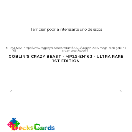
También podría interesarte uno de estos
MP25 EN163
https://www.tcgplayer.com/product/651563/yugioh-2025-mega-pack-goblins-
|
-169
crazy-beast?page=1
Agotado
GOBLIN'S CRAZY BEAST - MP25-EN163 - ULTRA RARE
1ST EDITION