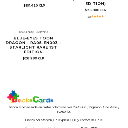
EDITION)
$101.420 CLP
$26.800 CLP
4.8
RA05 EN003 -963
|
#N/D
Re-Stock
BLUE-EYES TOON
DRAGON - RA05-EN003 -
STARLIGHT RARE 1ST
EDITION
$28.980 CLP
Tienda especializada en cartas coleccionables Yu-Gi-Oh!, Digimon, One Piece y
accesorios.
Envíos por Starken, Chilexpress, DHL y Correos de Chile.