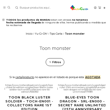
0
TODOS los productos de BANDAI
estan con atrasos
no tenemos
fecha estimada de llegada
de ninguno de ellos. Iremos publicando a medida que
los recibamos
Inicio
Yu-Gi-Oh!
Tipo Carta
Toon monster
Toon monster
Filtros
Si la
carta/producto
no aparece en el listado es porque esta
AGOTADA
https://www.trollandtoad.com/yugioh/toon-
https://www.trollandtoad.com/yugioh/spell-
chaos-1st-edition-singles/toon-black-luster-
ruler-25th-anniversary-singles/blue-eyes-
|
|
soldier-toch-en001-collectors-rare-1st-
toon-dragon-srl-en000-secret-rare-
edition/1666960
unlimited/1711989
TOON BLACK LUSTER
BLUE-EYES TOON
SOLDIER - TOCH-EN001 -
DRAGON - SRL-EN000 -
COLLECTORS RARE 1ST
SECRET RARE UNLIMITED
EDITION
(25TH ANNIVERSARY