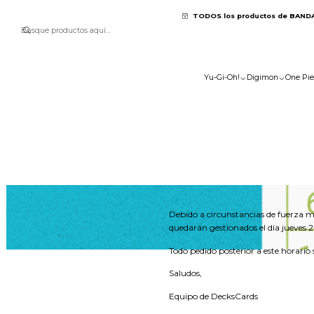
TODOS los productos de BAND
Yu-Gi-Oh!
Digimon
One Pie
Debido a circunstancias de fuerza ma
quedarán gestionados el día jueves 24
Todo pedido posterior a este horario
Saludos,
Equipo de DecksCards