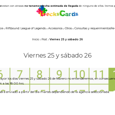
AI
estan con atrasos
no tenemos fecha estimada de llegada
de ninguno de ellos. Iremos 
ce
Riftbound: League of Legends
Accesorios
Otros
Consultas y requerimientos
Re
Inicio
Post
Viernes 25 y sábado 26
Viernes 25 y sábado 26
yor los días viernes 25 y sábado 26 de febrero no entenderemos, en consecuenci
 a las 18:00 hrs.
 será enviado a partir del día martes dependiendo de la agencia seleccionada.