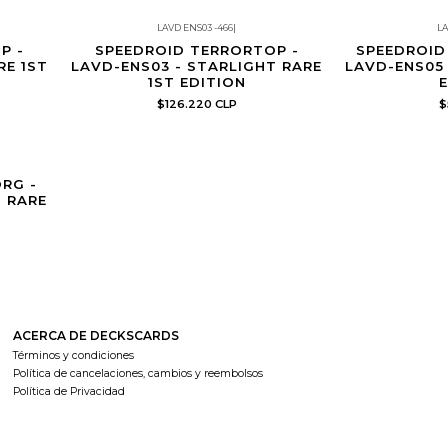
LAVD ENS03 -466
|
LA
e
Producto con límite de copias por cliente
Producto con límit
P -
SPEEDROID TERRORTOP -
SPEEDROID
RE 1ST
LAVD-ENS03 - STARLIGHT RARE
LAVD-ENS05 
1ST EDITION
E
$126.220 CLP
$
e
RG -
T RARE
ACERCA DE DECKSCARDS
Términos y condiciones
Política de cancelaciones, cambios y reembolsos
Política de Privacidad