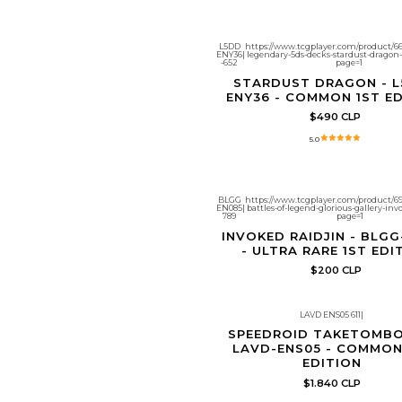
L5DD
https://www.tcgplayer.com/product/66
ENY36
|
legendary-5ds-decks-stardust-dragon
-652
page=1
STARDUST DRAGON - L
ENY36 - COMMON 1ST ED
$490 CLP
5.0
BLGG
https://www.tcgplayer.com/product/6
EN085
|
battles-of-legend-glorious-gallery-inv
789
page=1
INVOKED RAIDJIN - BLGG
- ULTRA RARE 1ST EDI
$200 CLP
LAVD ENS05 611
|
Producto con límite de copias por client
SPEEDROID TAKETOMBO
LAVD-ENS05 - COMMON
EDITION
$1.840 CLP