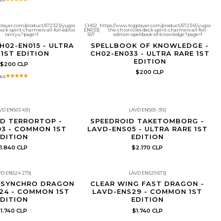
player.com/product/672323/yugioh-
CH02
https://www.tcgplayer.com/product/672341/yugioh-
eck-spirit-charmers-all-foil-edition-
EN033
|
the-chronicles-deck-spirit-charmers-all-foil-
ranryu?page=1
507
edition-spellbook-of-knowledge?page=1
H02-EN015 - ULTRA
SPELLBOOK OF KNOWLEDGE -
 1ST EDITION
CH02-EN033 - ULTRA RARE 1ST
EDITION
$200 CLP
$200 CLP
5.0
VD ENS03 451
|
LAVD ENS05 -315
|
e de copias por cliente
Producto con límite de copias por cliente
D TERRORTOP -
SPEEDROID TAKETOMBORG -
3 - COMMON 1ST
LAVD-ENS05 - ULTRA RARE 1ST
DITION
EDITION
1.840 CLP
$2.170 CLP
VD ENS24 279
|
LAVD ENS29 673
|
e de copias por cliente
Producto con límite de copias por cliente
 SYNCHRO DRAGON
CLEAR WING FAST DRAGON -
24 - COMMON 1ST
LAVD-ENS29 - COMMON 1ST
DITION
EDITION
1.740 CLP
$1.740 CLP