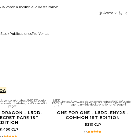
publicando a medida que los recibamos
Acceso
0
-Stock
Publicaciones
Pre-Ventas
DA
player.com/product/661253/yugioh-
L5DD
https://www.tcgplayer.com/product/661280/yugioh-
decks-stardust-dragon-l5dd-ens01?
ENY25
|
legendary-5ds-decks-one-for-one?page=1
page=1
-714
 DRAGON - L5DD-
ONE FOR ONE - L5DD-ENY25 -
SECRET RARE 1ST
COMMON 1ST EDITION
EDITION
$210 CLP
$1.450 CLP
5.0
5.0