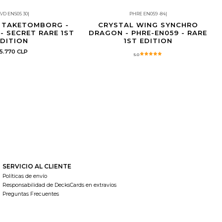
VD ENS05 30
|
PHRE EN059 -84
|
e de copias por cliente
Agotado
 TAKETOMBORG -
CRYSTAL WING SYNCHRO
- SECRET RARE 1ST
DRAGON - PHRE-EN059 - RARE
DITION
1ST EDITION
5.770 CLP
5.0
SERVICIO AL CLIENTE
Políticas de envío
Responsabilidad de DecksCards en extravíos
Preguntas Frecuentes