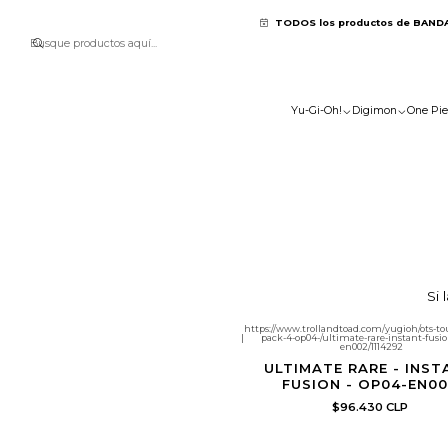
TODOS los productos de BAND
Yu-Gi-Oh!
Digimon
One Pie
Si 
https://www.trollandtoad.com/yugioh/ots-
|
pack-4-op04-/ultimate-rare-instant-fusi
en002/1114292
ULTIMATE RARE - INST
FUSION - OP04-EN0
$96.430 CLP