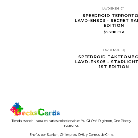
LAVD ENS03 -211
|
Producto con límite de copias por client
SPEEDROID TERRORTO
LAVD-ENS03 - SECRET RA
EDITION
$5.780 CLP
LAVD ENS05 83
|
Producto con límite de copias por client
SPEEDROID TAKETOMBO
LAVD-ENS05 - STARLIGH
Agotado
1ST EDITION
Tienda especializada en cartas coleccionables Yu-Gi-Oh!, Digimon, One Piece y
accesorios.
Envíos por Starken, Chilexpress, DHL y Correos de Chile.