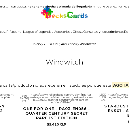
AI
estan con atrasos
no tenemos fecha estimada de llegada
de ninguno de ellos. Iremos 
ce
Riftbound: League of Legends
Accesorios
Otros
Consultas y requerimientos
Re
Inicio
Yu-Gi-Oh!
Arquetipos
Windwitch
Windwitch
la
carta/producto
no aparece en el listado es porque esta
AGOTA
tournament-
https://www.trollandtoad.com/yugioh/quarter-
L5DD
https://www.tcg
RA03
on-op04-
century-bonanza-1st-edition-singles/one-for-one-
ENS01
|
legendary-5ds-
EN056
|
ra03-en056-quarter-century-secret-rare-1st-
-673
139
edition/1818440
ANT
STARDUST
ONE FOR ONE - RA03-EN056 -
02
ENS01 - 
QUARTER CENTURY SECRET
RARE 1ST EDITION
$5.420 CLP