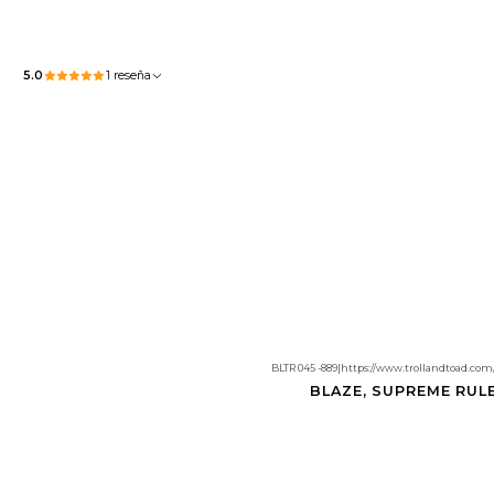
5.0
1 reseña
BLTR 045 -889
|
https://www.trollandtoad.com/y
BLAZE, SUPREME RULE