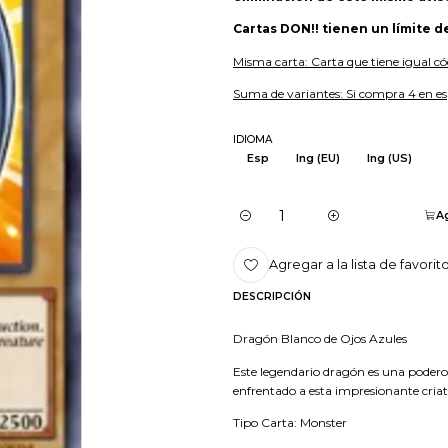
Cartas DON!! tienen un límite d
Misma carta: Carta que tiene igual có
Suma de variantes: Si compra 4 en es
IDIOMA
Esp
Ing (EU)
Ing (US)
Ag
Cantidad
Agregar a la lista de favorit
DESCRIPCIÓN
Dragón Blanco de Ojos Azules
Este legendario dragón es una poder
enfrentado a esta impresionante criat
Tipo Carta: Monster