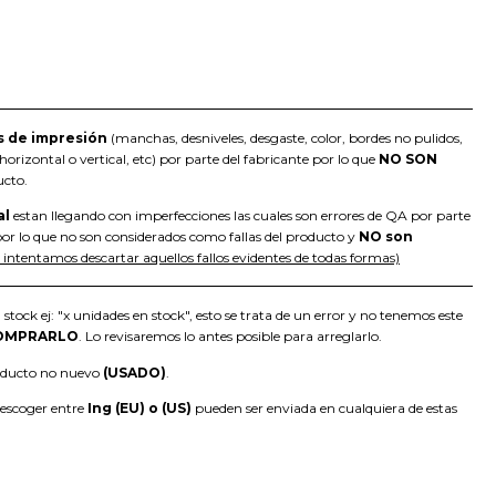
s de impresión
(manchas, desniveles, desgaste, color, bordes no pulidos,
orizontal o vertical, etc) por parte del fabricante por lo que
NO SON
ucto.
al
estan llegando con imperfecciones las cuales son errores de QA por parte
or lo que no son considerados como fallas del producto y
NO son
intentamos descartar aquellos fallos evidentes de todas formas)
 stock ej: "x unidades en stock", esto se trata de un error y no tenemos este
OMPRARLO
. Lo revisaremos lo antes posible para arreglarlo.
roducto no nuevo
(USADO)
.
 escoger entre
Ing (EU) o (US)
pueden ser enviada en cualquiera de estas