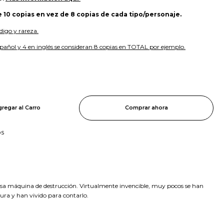
e 10 copias en vez de 8 copias de cada tipo/personaje.
digo y rareza.
pañol y 4 en inglés se consideran 8 copias en TOTAL por ejemplo.
regar al Carro
Comprar ahora
os
osa máquina de destrucción. Virtualmente invencible, muy pocos se han
ura y han vivido para contarlo.