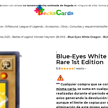
AI
estan con atrasos
no tenemos fecha estimada de llegada
de ninguno de ellos. Iremos 
ce
Riftbound: League of Legends
Accesorios
Otros
Consultas y requerimientos
Re
nes 2025
Battles of Legend: Monster Mayhem (BLMM)
Blue-Eyes White Dragon - BLM
|
Blue-Eyes White
Rare 1st Edition
5.0
1 reseña
*** Cualquier compra que se co
misma carta
, se suma en cualqu
realizadas durante el periodo e
aviso generando la devolución b
aunque el límite de copias por c
eliminación de este mismo avis