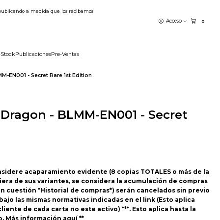
publicando a medida que los recibamos
Acceso
0
-Stock
Publicaciones
Pre-Ventas
M-EN001 - Secret Rare 1st Edition
 Dragon - BLMM-EN001 - Secret
nsidere acaparamiento evidente (8 copias TOTALES o más de la
iera de sus variantes, se considera la acumulación de compras
n cuestión *Historial de compras*) serán cancelados sin previo
ajo las mismas normativas indicadas en el link (Esto aplica
liente de cada carta no este activo) ***. Esto aplica hasta la
o.
Más información aquí
**