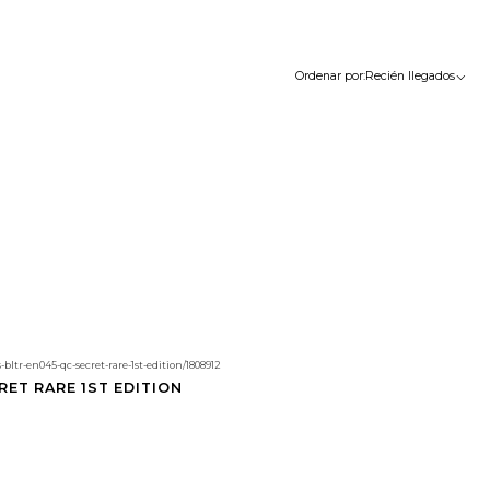
Ordenar por:
Recién llegados
ltr-en045-qc-secret-rare-1st-edition/1808912
RET RARE 1ST EDITION