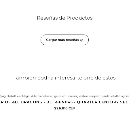
Reseñas de Productos
Cargar más reseñas
También podría interesarte uno de estos
ugioh/battles-of-legend-terminal-revenge-1st-edition-singles/blaze-supreme-ruler-of-all-dragons-b
R OF ALL DRAGONS - BLTR-EN045 - QUARTER CENTURY SEC
$26.810 CLP