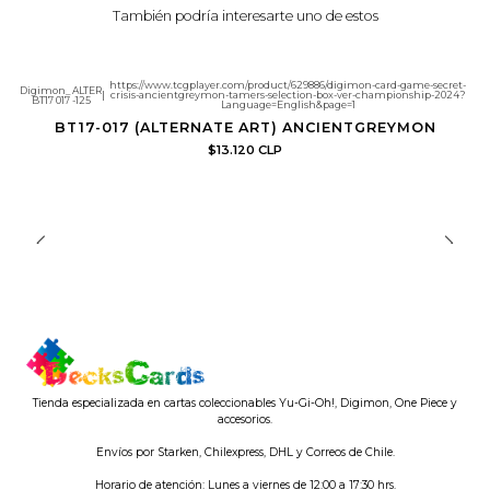
También podría interesarte uno de estos
https://www.tcgplayer.com/product/629886/digimon-card-game-secret-
Digimon_ALTER
|
crisis-ancientgreymon-tamers-selection-box-ver-championship-2024?
BT17 017 -125
Language=English&page=1
BT17-017 (ALTERNATE ART) ANCIENTGREYMON
$13.120 CLP
Tienda especializada en cartas coleccionables Yu-Gi-Oh!, Digimon, One Piece y
accesorios.
Envíos por Starken, Chilexpress, DHL y Correos de Chile.
Horario de atención: Lunes a viernes de 12:00 a 17:30 hrs.