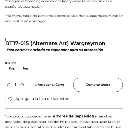
*Imagen referencial, el producto final puede tener cambios de
diseño y/o ilustración.
**Si el producto no presenta opción de idioma, el idioma es el que se
encuentra en la imagen.
|
BT17-015 (Alternate Art) Wargreymon
-Esta carta es enviada en toploader para su protección-
IDIOMA
Esp
Ing
Agregar al Carro
Comprar ahora
Cantidad
Agregar a la lista de favoritos
*Los productos pueden tener
errores de impresión
(manchas,
desniveles, desgaste, color, bordes no pulidos, líneas que cruzan la carta
de manera horizontal o vertical, etc) por parte del fabricante por lo que