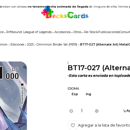
AI
estan con atrasos
no tenemos fecha estimada de llegada
de ninguno de ellos. Iremos 
ce
Riftbound: League of Legends
Accesorios
Otros
Re-Stock
Publicaciones
Consul
imon
Ediciones
2025
Omnimon Binder Set (PB19)
BT17-027 (Alternate Art) Meta
|
BT17-027 (Altern
-Esta carta es enviada en topload
IDIOMA
Esp
Ing
Ag
Cantidad
Agregar a la lista de favorit