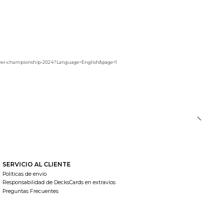
ox-ver-championship-2024?Language=English&page=1
SERVICIO AL CLIENTE
Políticas de envío
Responsabilidad de DecksCards en extravíos
Preguntas Frecuentes