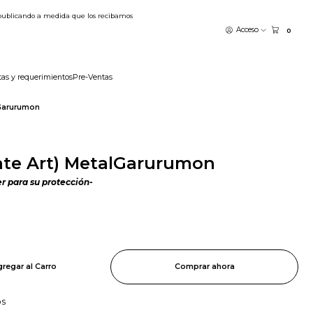
publicando a medida que los recibamos
Acceso
0
tas y requerimientos
Pre-Ventas
lGarurumon
ate Art) MetalGarurumon
er para su protección-
regar al Carro
Comprar ahora
os