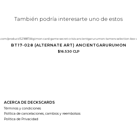
También podría interesarte uno de estos
r.com/product/629887/digimon-card-game-secret-crisis-ancientgarurumon-tamers-selection-b
BT17-028 (ALTERNATE ART) ANCIENTGARURUMON
$16.530 CLP
ACERCA DE DECKSCARDS
Términos y condiciones
Política de cancelaciones, cambios y reembolsos
Política de Privacidad