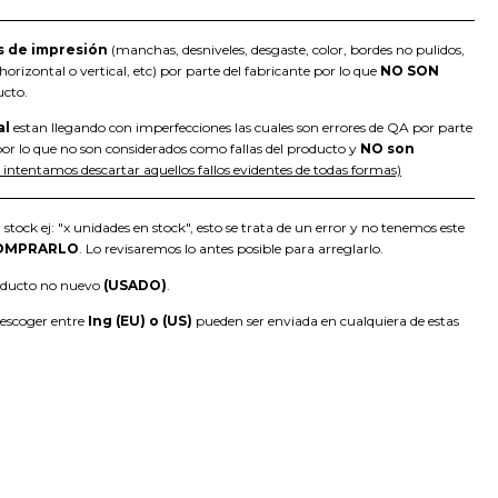
s de impresión
(manchas, desniveles, desgaste, color, bordes no pulidos,
orizontal o vertical, etc) por parte del fabricante por lo que
NO SON
ucto.
al
estan llegando con imperfecciones las cuales son errores de QA por parte
or lo que no son considerados como fallas del producto y
NO son
intentamos descartar aquellos fallos evidentes de todas formas)
 stock ej: "x unidades en stock", esto se trata de un error y no tenemos este
OMPRARLO
. Lo revisaremos lo antes posible para arreglarlo.
roducto no nuevo
(USADO)
.
 escoger entre
Ing (EU) o (US)
pueden ser enviada en cualquiera de estas