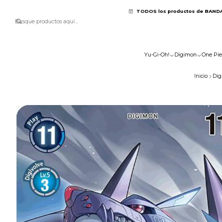
TODOS los productos de BAND
Yu-Gi-Oh!
Digimon
One Pie
Inicio
Dig