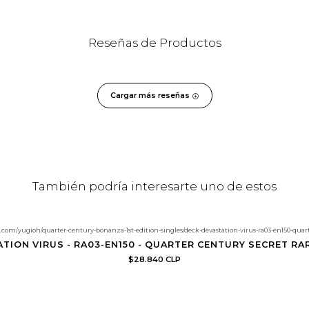
Reseñas de Productos
Cargar más reseñas
También podría interesarte uno de estos
.com/yugioh/quarter-century-bonanza-1st-edition-singles/deck-devastation-virus-ra03-en150-quarte
TION VIRUS - RA03-EN150 - QUARTER CENTURY SECRET RAR
$28.840 CLP