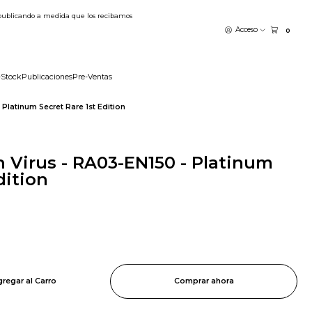
publicando a medida que los recibamos
Acceso
0
-Stock
Publicaciones
Pre-Ventas
Platinum Secret Rare 1st Edition
 Virus - RA03-EN150 - Platinum
dition
regar al Carro
Comprar ahora