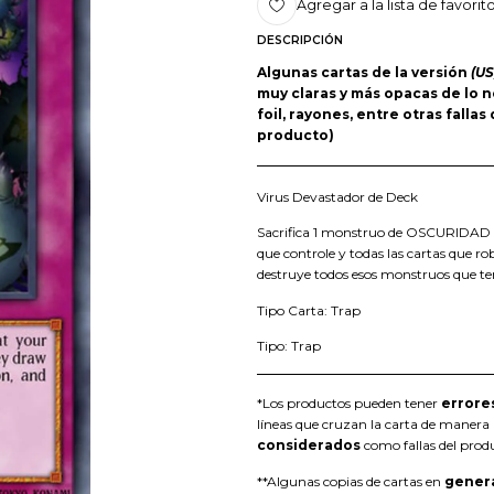
Agregar a la lista de favorit
DESCRIPCIÓN
Algunas cartas de la versión
(US
muy claras y más opacas de lo n
foil, rayones, entre otras falla
producto)
Virus Devastador de Deck
Sacrifica 1 monstruo de OSCURIDAD c
que controle y todas las cartas que rob
destruye todos esos monstruos que 
Tipo Carta: Trap
Tipo: Trap
*Los productos pueden tener
errore
líneas que cruzan la carta de manera h
considerados
como fallas del prod
**Algunas copias de cartas en
gener