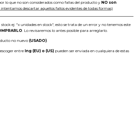
or lo que no son considerados como fallas del producto y
NO son
intentamos descartar aquellos fallos evidentes de todas formas)
 stock ej: "x unidades en stock", esto se trata de un error y no tenemos este
OMPRARLO
. Lo revisaremos lo antes posible para arreglarlo.
roducto no nuevo
(USADO)
.
 escoger entre
Ing (EU) o (US)
pueden ser enviada en cualquiera de estas