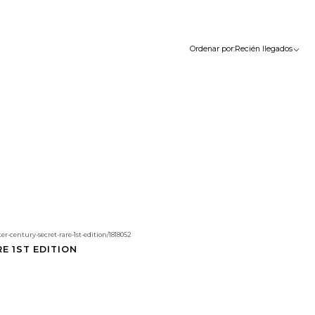
Ordenar por:
Recién llegados
r-century-secret-rare-1st-edition/1818052
E 1ST EDITION