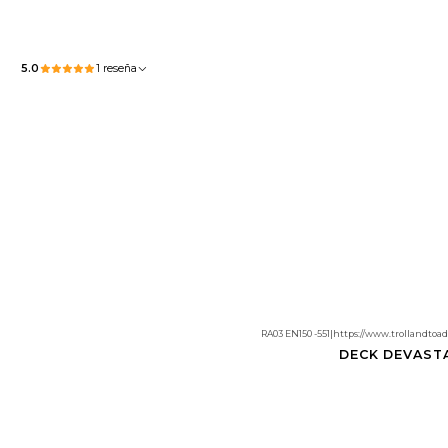
5.0
1 reseña
RA03 EN150 -551
|
https://www.trollandtoad
DECK DEVASTA