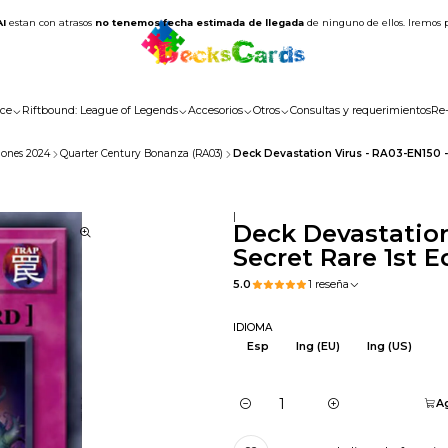
AI
estan con atrasos
no tenemos fecha estimada de llegada
de ninguno de ellos. Iremos 
ce
Riftbound: League of Legends
Accesorios
Otros
Consultas y requerimientos
Re
iones 2024
Quarter Century Bonanza (RA03)
Deck Devastation Virus - RA03-EN150 - 
|
Deck Devastation
Secret Rare 1st E
5.0
1 reseña
IDIOMA
Esp
Ing (EU)
Ing (US)
Ag
Cantidad