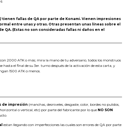
os
)
tienen fallas de QA por parte de Konami. Vienen impresiones
ormal entre unas y otras. Otras presentan unas líneas sobre el
s de QA. (Estas no son consideradas fallas ni daños en el
on 2000 ATK o más; mira la mano de tu adversario, todos los monstruos
e hasta el final de su 3er. turno después de la activación de esta carta, y
tengan 1500 ATK o menos.
s de impresión
(manchas, desniveles, desgaste, color, bordes no pulidos,
orizontal o vertical, etc) por parte del fabricante por lo que
NO SON
ucto.
al
estan llegando con imperfecciones las cuales son errores de QA por parte