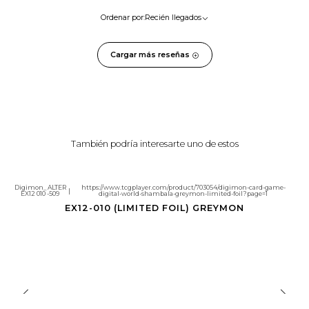
Ordenar por:
Recién llegados
Cargar más reseñas
También podría interesarte uno de estos
Digimon_ALTER
https://www.tcgplayer.com/product/703054/digimon-card-game-
|
EX12 010 -509
digital-world-shambala-greymon-limited-foil?page=1
Agotado
EX12-010 (LIMITED FOIL) GREYMON