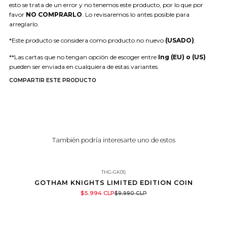
esto se trata de un error y no tenemos este producto, por lo que por
favor
NO COMPRARLO
. Lo revisaremos lo antes posible para
arreglarlo.
*Este producto se considera como producto no nuevo
(USADO)
.
**Las cartas que no tengan opción de escoger entre
Ing (EU) o (US)
pueden ser enviada en cualquiera de estas variantes.
COMPARTIR ESTE PRODUCTO
También podría interesarte uno de estos
THG-GK01
|
GOTHAM KNIGHTS LIMITED EDITION COIN
-40%
$5.994 CLP
$9.990 CLP