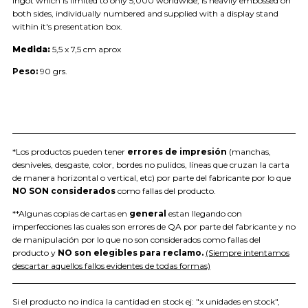
Ingot which is limited to only 5,000 worldwide, is heavily embossed on
both sides, individually numbered and supplied with a display stand
within it's presentation box.
Medida:
5,5 x 7,5 cm aprox
Peso:
90 grs.
*Los productos pueden tener
errores de impresión
(manchas,
desniveles, desgaste, color, bordes no pulidos, líneas que cruzan la carta
de manera horizontal o vertical, etc) por parte del fabricante por lo que
NO SON considerados
como fallas del producto.
**Algunas copias de cartas en
general
estan llegando con
imperfecciones las cuales son errores de QA por parte del fabricante y no
de manipulación por lo que no son considerados como fallas del
producto y
NO son elegibles para reclamo.
(Siempre intentamos
descartar aquellos fallos evidentes de todas formas)
Si el producto no indica la cantidad en stock ej: "x unidades en stock",