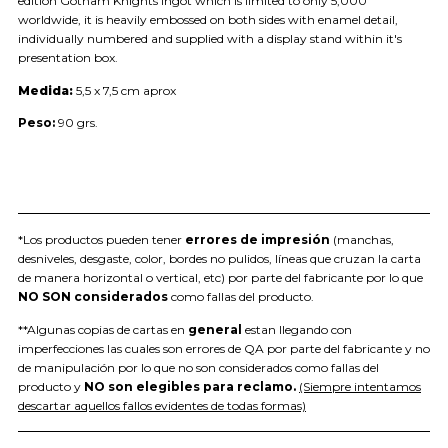
edition Gotham Knights Ingot which is limited to only 5,000
worldwide, it is heavily embossed on both sides with enamel detail,
individually numbered and supplied with a display stand within it's
presentation box.
Medida:
5,5 x 7,5 cm aprox
Peso:
90 grs.
*Los productos pueden tener
errores de impresión
(manchas,
desniveles, desgaste, color, bordes no pulidos, líneas que cruzan la carta
de manera horizontal o vertical, etc) por parte del fabricante por lo que
NO SON considerados
como fallas del producto.
**Algunas copias de cartas en
general
estan llegando con
imperfecciones las cuales son errores de QA por parte del fabricante y no
de manipulación por lo que no son considerados como fallas del
producto y
NO son elegibles para reclamo.
(Siempre intentamos
descartar aquellos fallos evidentes de todas formas)