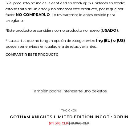
Si el producto no indica la cantidad en stock ej: "x unidades en stock",
esto se trata de un error y no tenemos este producto, por lo que por
favor
NO COMPRARLO
. Lo revisaremos lo antes posible para
arreglarlo.
*Este producto se considera como producto no nuevo
(USADO)
.
**Las cartas que no tengan opción de escoger entre
Ing (EU) o (US)
pueden ser enviada en cualquiera de estas variantes.
COMPARTIR ESTE PRODUCTO
También podría interesarte uno de estos
THG-GK09
|
GOTHAM KNIGHTS LIMITED EDITION INGOT : ROBIN
-40%
$11.316 CLP
$18.860 CLP