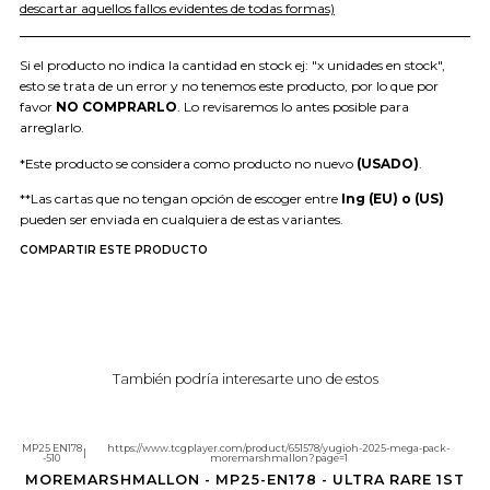
descartar aquellos fallos evidentes de todas formas)
Si el producto no indica la cantidad en stock ej: "x unidades en stock",
esto se trata de un error y no tenemos este producto, por lo que por
favor
NO COMPRARLO
. Lo revisaremos lo antes posible para
arreglarlo.
*Este producto se considera como producto no nuevo
(USADO)
.
**Las cartas que no tengan opción de escoger entre
Ing (EU) o (US)
pueden ser enviada en cualquiera de estas variantes.
COMPARTIR ESTE PRODUCTO
También podría interesarte uno de estos
MP25 EN178
https://www.tcgplayer.com/product/651578/yugioh-2025-mega-pack-
|
-510
moremarshmallon?page=1
Agotado
MOREMARSHMALLON - MP25-EN178 - ULTRA RARE 1ST