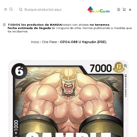
0
TODOS los productos de BANDAI
estan con atrasos
no tenemos
fecha estimada de llegada
de ninguno de ellos. Iremos publicando a medida que
los recibamos
Inicio
One Piece
OP04-088 U Hajrudin (PRE)