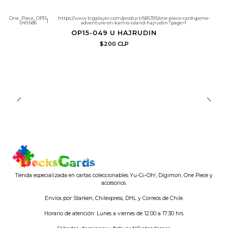
One_Piece_OP15
https://www.tcgplayer.com/product/685395/one-piece-card-game-
|
049 686
adventure-on-kamis-island-hajrudin?page=1
OP15-049 U HAJRUDIN
$200 CLP
Tienda especializada en cartas coleccionables Yu-Gi-Oh!, Digimon, One Piece y
accesorios.
Envíos por Starken, Chilexpress, DHL y Correos de Chile.
Horario de atención: Lunes a viernes de 12:00 a 17:30 hrs.