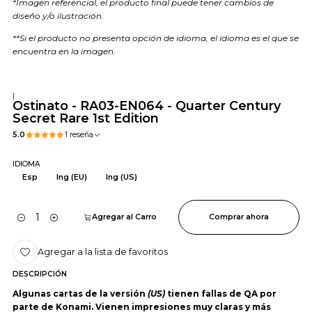
*Imagen referencial, el producto final puede tener cambios de
diseño y/o ilustración.
**Si el producto no presenta opción de idioma, el idioma es el que se
encuentra en la imagen.
|
Ostinato - RA03-EN064 - Quarter Century
Secret Rare 1st Edition
5.0
1 reseña
IDIOMA
Esp
Ing (EU)
Ing (US)
Agregar al Carro
Comprar ahora
Cantidad
Agregar a la lista de favoritos
DESCRIPCIÓN
Algunas cartas de la versión
(US)
tienen fallas de QA por
parte de Konami. Vienen impresiones muy claras y más