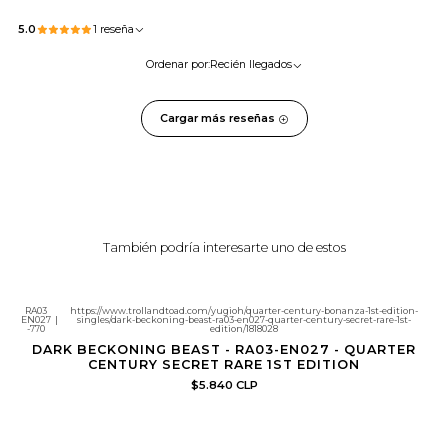
5.0
1 reseña
Ordenar por:
Recién llegados
Cargar más reseñas
También podría interesarte uno de estos
RA03
https://www.trollandtoad.com/yugioh/quarter-century-bonanza-1st-edition-
EN027
|
singles/dark-beckoning-beast-ra03-en027-quarter-century-secret-rare-1st-
-770
edition/1818028
DARK BECKONING BEAST - RA03-EN027 - QUARTER
CENTURY SECRET RARE 1ST EDITION
$5.840 CLP