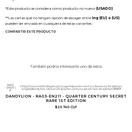
*Este producto se considera como producto no nuevo
(USADO)
.
**Las cartas que no tengan opción de escoger entre
Ing (EU) o (US)
pueden ser enviada en cualquiera de estas variantes.
COMPARTIR ESTE PRODUCTO
También podría interesarte uno de estos
RA03
https://www.trollandtoad.com/yugioh/quarter-century-bonanza-1st-edition-
EN211
|
singles/dandylion-ra03-en211-quarter-century-secret-rare-1st-edition/1818011
41
DANDYLION - RA03-EN211 - QUARTER CENTURY SECRET
RARE 1ST EDITION
$20.740 CLP